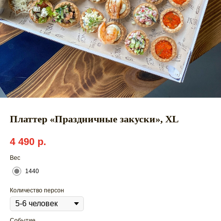
Платтер «Праздничные закуски», ХL
4 490
р.
Вес
1440
Количество персон
Событие